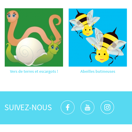
Vers de terres et escargots !
Abeilles butineuses
SUIVEZ-NOUS