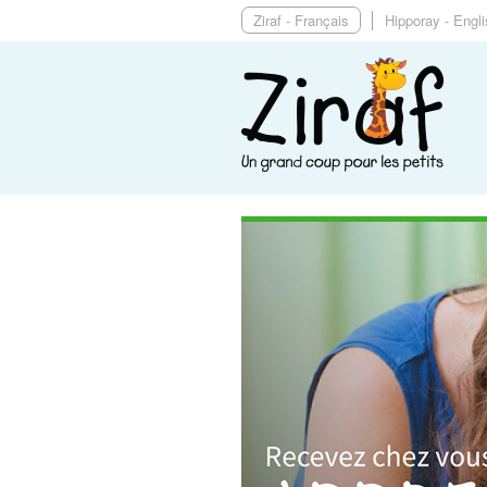
Ziraf - Français
Hipporay - Engl