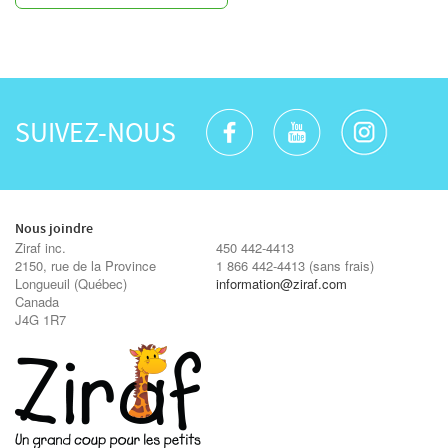
SUIVEZ-NOUS
Nous joindre
Ziraf inc.
450 442-4413
2150, rue de la Province
1 866 442-4413
(sans frais)
Longueuil
(Québec)
information@ziraf.com
Canada
J4G 1R7