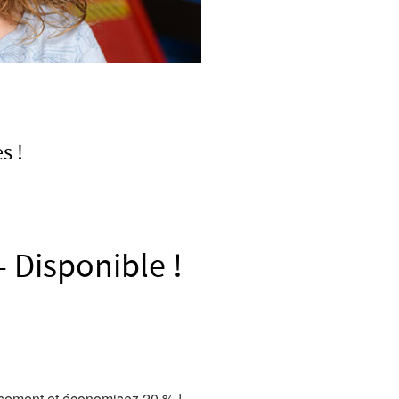
s !
- Disponible !
rsement et économisez 20 % !