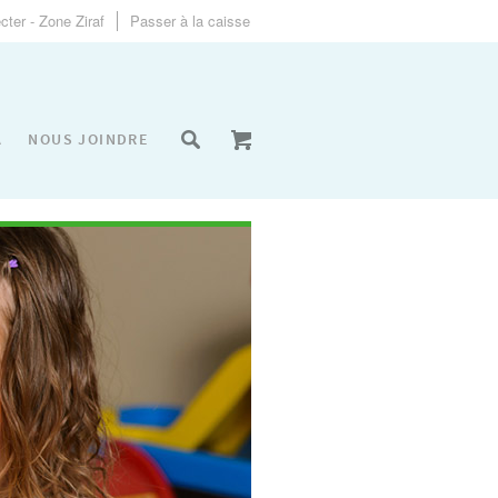
ter - Zone Ziraf
Passer à la caisse
A
NOUS JOINDRE