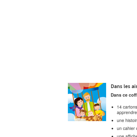
Dans les air
Dans ce coffr
14 cartons
apprendre,
une histoi
un cahier d
une affic