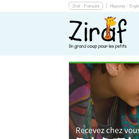
Ziraf - Français
Hipporay - Engl