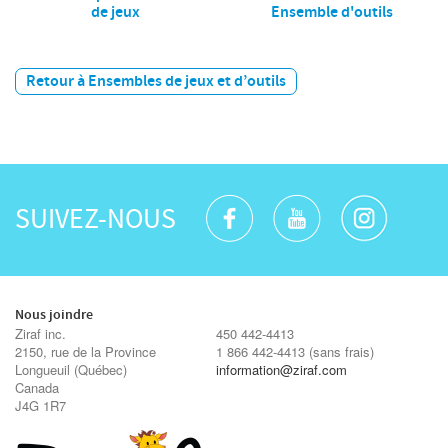
de jeux
Ensemble d'outils
Retour à Ensembles de jeux et d’outils
SUIVEZ-NOUS
Nous joindre
Ziraf inc.
450 442-4413
2150, rue de la Province
1 866 442-4413
(sans frais)
Longueuil
(Québec)
information@ziraf.com
Canada
J4G 1R7