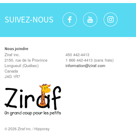
SUIVEZ-NOUS
Nous joindre
Ziraf inc.
450 442-4413
2150, rue de la Province
1 866 442-4413
(sans frais)
Longueuil
(Québec)
information@ziraf.com
Canada
J4G 1R7
© 2026 Ziraf inc. / Hipporay