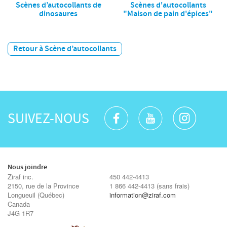
Scènes d’autocollants de
Scènes d'autocollants
dinosaures
"Maison de pain d'épices"
Retour à Scène d’autocollants
SUIVEZ-NOUS
Nous joindre
Ziraf inc.
450 442-4413
2150, rue de la Province
1 866 442-4413
(sans frais)
Longueuil
(Québec)
information@ziraf.com
Canada
J4G 1R7