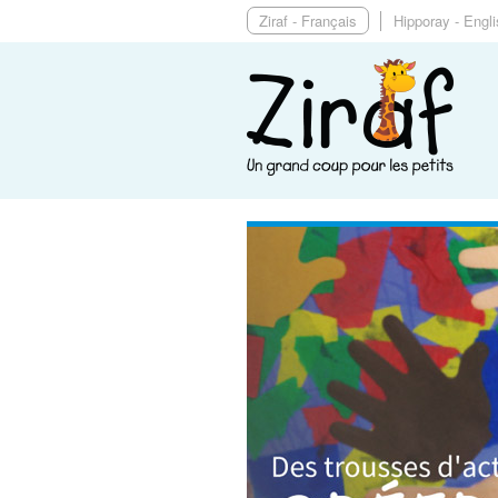
Ziraf - Français
Hipporay - Engl