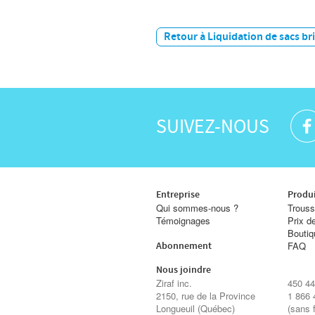
Retour à Liquidation de sacs bric
SUIVEZ-NOUS
Entreprise
Produi
Qui sommes-nous ?
Trouss
Témoignages
Prix d
Boutiq
FAQ
Abonnement
Nous joindre
Ziraf inc.
450 44
2150, rue de la Province
1 866 
Longueuil
(Québec)
(sans f