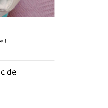
s !
ac de