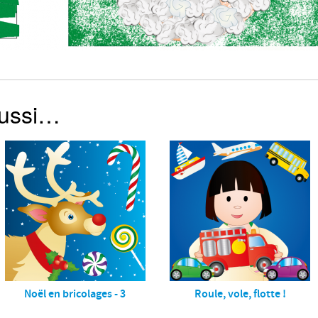
aussi…
Noël en bricolages - 3
Roule, vole, flotte !