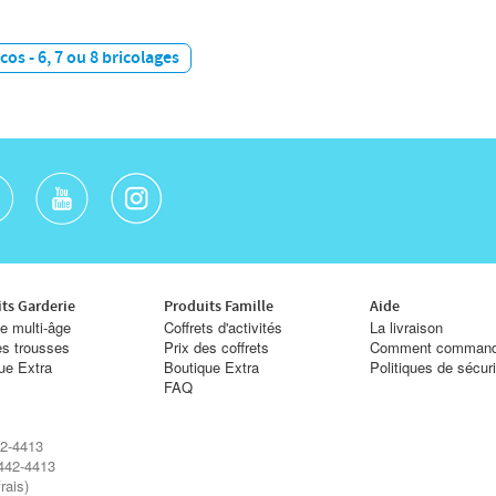
os - 6, 7 ou 8 bricolages
ts Garderie
Produits Famille
Aide
e multi-âge
Coffrets d'activités
La livraison
es trousses
Prix des coffrets
Comment command
ue Extra
Boutique Extra
Politiques de sécur
FAQ
2-4413
442-4413
rais)