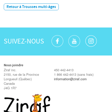
Retour à Trousses multi-âges
SUIVEZ-NOUS
Nous joindre
Ziraf inc.
450 442-4413
2150, rue de la Province
1 866 442-4413
(sans frais)
Longueuil
(Québec)
information@ziraf.com
Canada
J4G 1R7