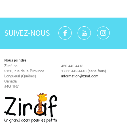
SUIVEZ-NOUS
Nous joindre
Ziraf inc.
450 442-4413
2150, rue de la Province
1 866 442-4413
(sans frais)
Longueuil
(Québec)
information@ziraf.com
Canada
J4G 1R7