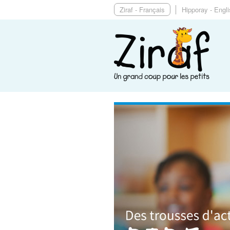
Ziraf - Français
Hipporay - Engl