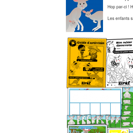
Hop par-ci ! 
Les enfants s