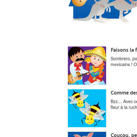
Faisons la f
Sombrero, pon
mexicains ! O
Comme des 
Bzz… Avec ce 
fleur à la ruc
Coucou, pe