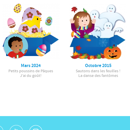
Mars 2024
Octobre 2015
Petits poussins de Pâques
Sautons dans les feuilles !
J’ai du goût!
La danse des fantômes