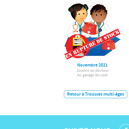
Novembre 2021
Jouons au docteur
Au garage du coin
Retour à Trousses multi-âges